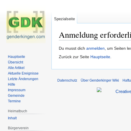
Spezialseite
Anmeldung erforderl
Zur
Zur
Du musst dich
anmelden
, um Seiten l
Navigation
Suche
Zurück zur Seite
Hauptseite
.
Hauptseite
springen
springen
Übersicht
Alle Artikel
Aktuelle Ereignisse
Letzte Änderungen
Datenschutz
Über Genderkinger Wiki
Haft
Hilfe
Impressum
Gemeinde
Termine
Heimatbuch
Inhalt
Bürgerverein