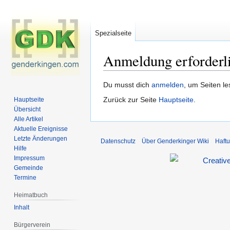
Spezialseite
Anmeldung erforderl
Zur
Zur
Du musst dich
anmelden
, um Seiten l
Navigation
Suche
Zurück zur Seite
Hauptseite
.
Hauptseite
springen
springen
Übersicht
Alle Artikel
Aktuelle Ereignisse
Letzte Änderungen
Datenschutz
Über Genderkinger Wiki
Haft
Hilfe
Impressum
Gemeinde
Termine
Heimatbuch
Inhalt
Bürgerverein