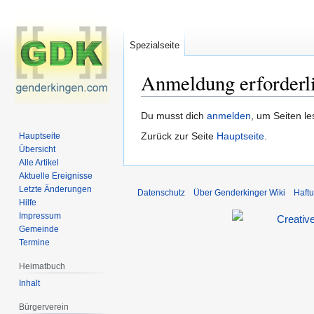
Spezialseite
Anmeldung erforderl
Zur
Zur
Du musst dich
anmelden
, um Seiten l
Navigation
Suche
Zurück zur Seite
Hauptseite
.
Hauptseite
springen
springen
Übersicht
Alle Artikel
Aktuelle Ereignisse
Letzte Änderungen
Datenschutz
Über Genderkinger Wiki
Haft
Hilfe
Impressum
Gemeinde
Termine
Heimatbuch
Inhalt
Bürgerverein