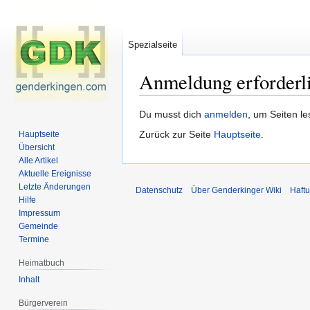
Spezialseite
Anmeldung erforderl
Zur
Zur
Du musst dich
anmelden
, um Seiten l
Navigation
Suche
Zurück zur Seite
Hauptseite
.
Hauptseite
springen
springen
Übersicht
Alle Artikel
Aktuelle Ereignisse
Letzte Änderungen
Datenschutz
Über Genderkinger Wiki
Haft
Hilfe
Impressum
Gemeinde
Termine
Heimatbuch
Inhalt
Bürgerverein