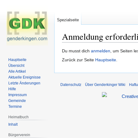
Spezialseite
Anmeldung erforderl
Zur
Zur
Du musst dich
anmelden
, um Seiten l
Navigation
Suche
Zurück zur Seite
Hauptseite
.
Hauptseite
springen
springen
Übersicht
Alle Artikel
Aktuelle Ereignisse
Letzte Änderungen
Datenschutz
Über Genderkinger Wiki
Haft
Hilfe
Impressum
Gemeinde
Termine
Heimatbuch
Inhalt
Bürgerverein