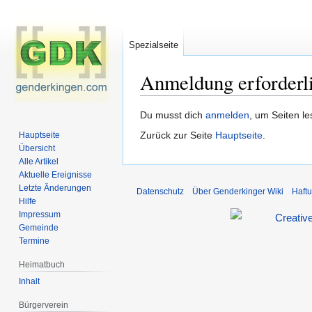
Spezialseite
Anmeldung erforderl
Zur
Zur
Du musst dich
anmelden
, um Seiten l
Navigation
Suche
Zurück zur Seite
Hauptseite
.
Hauptseite
springen
springen
Übersicht
Alle Artikel
Aktuelle Ereignisse
Letzte Änderungen
Datenschutz
Über Genderkinger Wiki
Haft
Hilfe
Impressum
Gemeinde
Termine
Heimatbuch
Inhalt
Bürgerverein