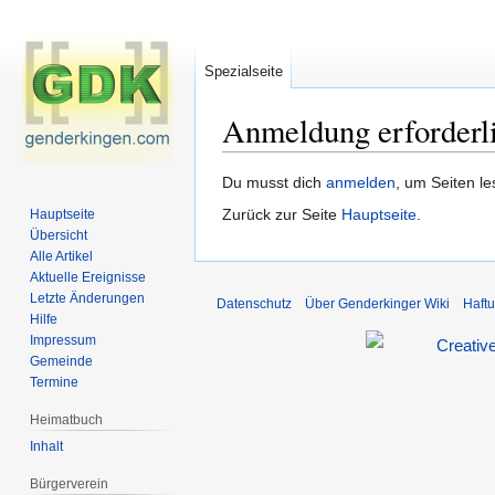
Spezialseite
Anmeldung erforderl
Zur
Zur
Du musst dich
anmelden
, um Seiten l
Navigation
Suche
Zurück zur Seite
Hauptseite
.
Hauptseite
springen
springen
Übersicht
Alle Artikel
Aktuelle Ereignisse
Letzte Änderungen
Datenschutz
Über Genderkinger Wiki
Haft
Hilfe
Impressum
Gemeinde
Termine
Heimatbuch
Inhalt
Bürgerverein