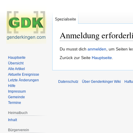
Spezialseite
Anmeldung erforderl
Zur
Zur
Du musst dich
anmelden
, um Seiten l
Navigation
Suche
Zurück zur Seite
Hauptseite
.
Hauptseite
springen
springen
Übersicht
Alle Artikel
Aktuelle Ereignisse
Letzte Änderungen
Datenschutz
Über Genderkinger Wiki
Haft
Hilfe
Impressum
Gemeinde
Termine
Heimatbuch
Inhalt
Bürgerverein