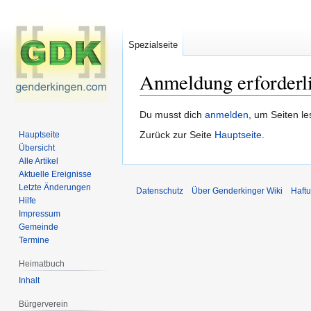
Spezialseite
Anmeldung erforderl
Zur
Zur
Du musst dich
anmelden
, um Seiten l
Navigation
Suche
Zurück zur Seite
Hauptseite
.
Hauptseite
springen
springen
Übersicht
Alle Artikel
Aktuelle Ereignisse
Letzte Änderungen
Datenschutz
Über Genderkinger Wiki
Haft
Hilfe
Impressum
Gemeinde
Termine
Heimatbuch
Inhalt
Bürgerverein