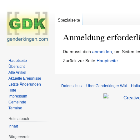
Spezialseite
Anmeldung erforderl
Zur
Zur
Du musst dich
anmelden
, um Seiten l
Navigation
Suche
Zurück zur Seite
Hauptseite
.
Hauptseite
springen
springen
Übersicht
Alle Artikel
Aktuelle Ereignisse
Letzte Änderungen
Datenschutz
Über Genderkinger Wiki
Haft
Hilfe
Impressum
Gemeinde
Termine
Heimatbuch
Inhalt
Bürgerverein