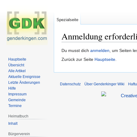
Spezialseite
Anmeldung erforderl
Zur
Zur
Du musst dich
anmelden
, um Seiten l
Navigation
Suche
Zurück zur Seite
Hauptseite
.
Hauptseite
springen
springen
Übersicht
Alle Artikel
Aktuelle Ereignisse
Letzte Änderungen
Datenschutz
Über Genderkinger Wiki
Haft
Hilfe
Impressum
Gemeinde
Termine
Heimatbuch
Inhalt
Bürgerverein