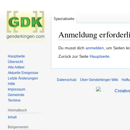
Spezialseite
Anmeldung erforderl
Zur
Zur
Du musst dich
anmelden
, um Seiten l
Navigation
Suche
Zurück zur Seite
Hauptseite
.
Hauptseite
springen
springen
Übersicht
Alle Artikel
Aktuelle Ereignisse
Letzte Änderungen
Datenschutz
Über Genderkinger Wiki
Haft
Hilfe
Impressum
Gemeinde
Termine
Heimatbuch
Inhalt
Bürgerverein