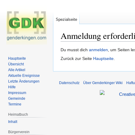
Spezialseite
Anmeldung erforderl
Zur
Zur
Du musst dich
anmelden
, um Seiten l
Navigation
Suche
Zurück zur Seite
Hauptseite
.
Hauptseite
springen
springen
Übersicht
Alle Artikel
Aktuelle Ereignisse
Letzte Änderungen
Datenschutz
Über Genderkinger Wiki
Haft
Hilfe
Impressum
Gemeinde
Termine
Heimatbuch
Inhalt
Bürgerverein