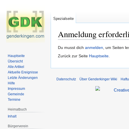
Spezialseite
Anmeldung erforderl
Zur
Zur
Du musst dich
anmelden
, um Seiten l
Navigation
Suche
Zurück zur Seite
Hauptseite
.
Hauptseite
springen
springen
Übersicht
Alle Artikel
Aktuelle Ereignisse
Letzte Änderungen
Datenschutz
Über Genderkinger Wiki
Haft
Hilfe
Impressum
Gemeinde
Termine
Heimatbuch
Inhalt
Bürgerverein