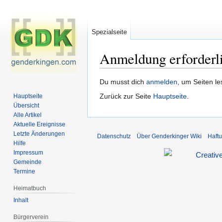
Spezialseite
Anmeldung erforderl
Zur
Zur
Du musst dich
anmelden
, um Seiten l
Navigation
Suche
Zurück zur Seite
Hauptseite
.
Hauptseite
springen
springen
Übersicht
Alle Artikel
Aktuelle Ereignisse
Letzte Änderungen
Datenschutz
Über Genderkinger Wiki
Haft
Hilfe
Impressum
Gemeinde
Termine
Heimatbuch
Inhalt
Bürgerverein