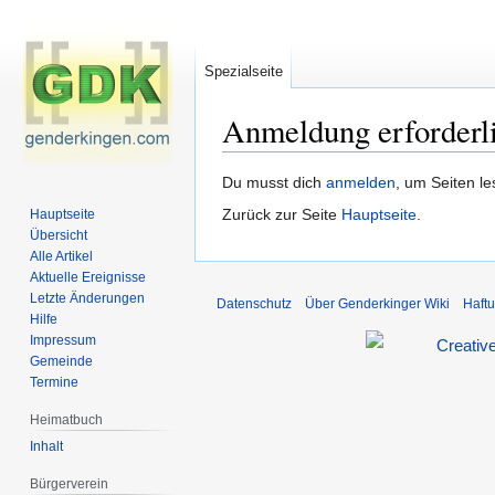
Spezialseite
Anmeldung erforderl
Zur
Zur
Du musst dich
anmelden
, um Seiten l
Navigation
Suche
Zurück zur Seite
Hauptseite
.
Hauptseite
springen
springen
Übersicht
Alle Artikel
Aktuelle Ereignisse
Letzte Änderungen
Datenschutz
Über Genderkinger Wiki
Haft
Hilfe
Impressum
Gemeinde
Termine
Heimatbuch
Inhalt
Bürgerverein