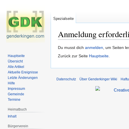
Spezialseite
Anmeldung erforderl
Zur
Zur
Du musst dich
anmelden
, um Seiten l
Navigation
Suche
Zurück zur Seite
Hauptseite
.
Hauptseite
springen
springen
Übersicht
Alle Artikel
Aktuelle Ereignisse
Letzte Änderungen
Datenschutz
Über Genderkinger Wiki
Haft
Hilfe
Impressum
Gemeinde
Termine
Heimatbuch
Inhalt
Bürgerverein