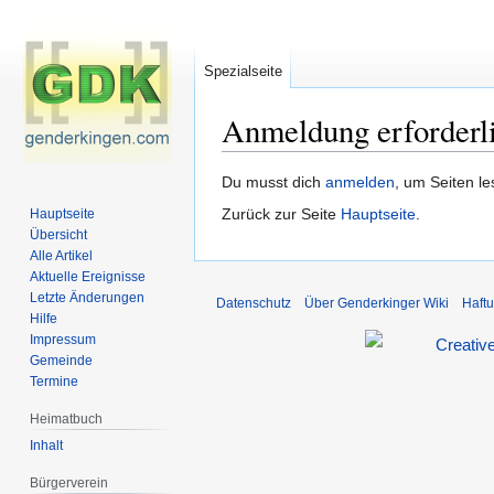
Spezialseite
Anmeldung erforderl
Zur
Zur
Du musst dich
anmelden
, um Seiten l
Navigation
Suche
Zurück zur Seite
Hauptseite
.
Hauptseite
springen
springen
Übersicht
Alle Artikel
Aktuelle Ereignisse
Letzte Änderungen
Datenschutz
Über Genderkinger Wiki
Haft
Hilfe
Impressum
Gemeinde
Termine
Heimatbuch
Inhalt
Bürgerverein