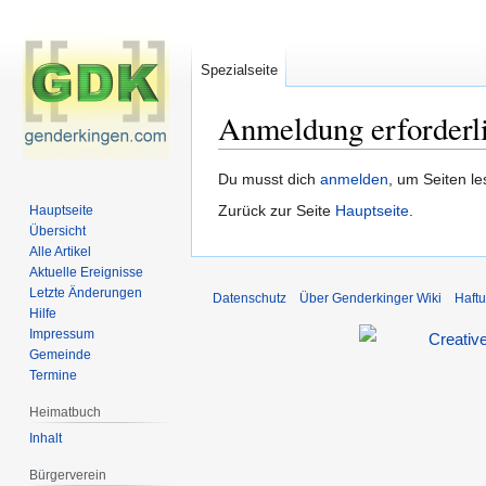
Spezialseite
Anmeldung erforderl
Zur
Zur
Du musst dich
anmelden
, um Seiten l
Navigation
Suche
Zurück zur Seite
Hauptseite
.
Hauptseite
springen
springen
Übersicht
Alle Artikel
Aktuelle Ereignisse
Letzte Änderungen
Datenschutz
Über Genderkinger Wiki
Haft
Hilfe
Impressum
Gemeinde
Termine
Heimatbuch
Inhalt
Bürgerverein