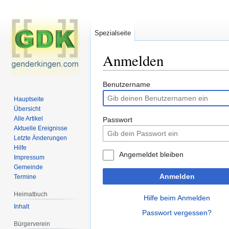
Spezialseite
Anmelden
Zur
Zur
Benutzername
Navigation
Suche
Hauptseite
springen
springen
Übersicht
Alle Artikel
Passwort
Aktuelle Ereignisse
Letzte Änderungen
Hilfe
Angemeldet bleiben
Impressum
Gemeinde
Anmelden
Termine
Heimatbuch
Hilfe beim Anmelden
Inhalt
Passwort vergessen?
Bürgerverein