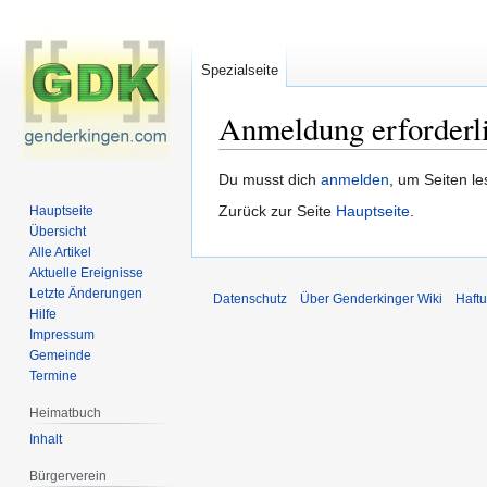
Spezialseite
Anmeldung erforderl
Zur
Zur
Du musst dich
anmelden
, um Seiten l
Navigation
Suche
Zurück zur Seite
Hauptseite
.
Hauptseite
springen
springen
Übersicht
Alle Artikel
Aktuelle Ereignisse
Letzte Änderungen
Datenschutz
Über Genderkinger Wiki
Haft
Hilfe
Impressum
Gemeinde
Termine
Heimatbuch
Inhalt
Bürgerverein