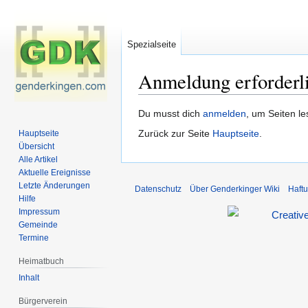
Spezialseite
Anmeldung erforderl
Zur
Zur
Du musst dich
anmelden
, um Seiten l
Navigation
Suche
Zurück zur Seite
Hauptseite
.
Hauptseite
springen
springen
Übersicht
Alle Artikel
Aktuelle Ereignisse
Letzte Änderungen
Datenschutz
Über Genderkinger Wiki
Haft
Hilfe
Impressum
Gemeinde
Termine
Heimatbuch
Inhalt
Bürgerverein