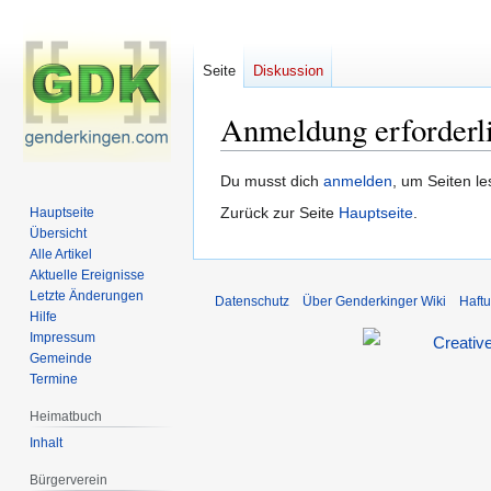
Seite
Diskussion
Anmeldung erforderl
Zur
Zur
Du musst dich
anmelden
, um Seiten l
Navigation
Suche
Zurück zur Seite
Hauptseite
.
Hauptseite
springen
springen
Übersicht
Alle Artikel
Aktuelle Ereignisse
Letzte Änderungen
Datenschutz
Über Genderkinger Wiki
Haft
Hilfe
Impressum
Gemeinde
Termine
Heimatbuch
Inhalt
Bürgerverein