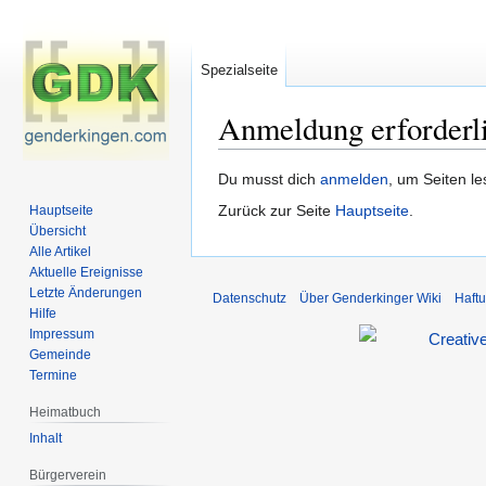
Spezialseite
Anmeldung erforderl
Zur
Zur
Du musst dich
anmelden
, um Seiten l
Navigation
Suche
Zurück zur Seite
Hauptseite
.
Hauptseite
springen
springen
Übersicht
Alle Artikel
Aktuelle Ereignisse
Letzte Änderungen
Datenschutz
Über Genderkinger Wiki
Haft
Hilfe
Impressum
Gemeinde
Termine
Heimatbuch
Inhalt
Bürgerverein