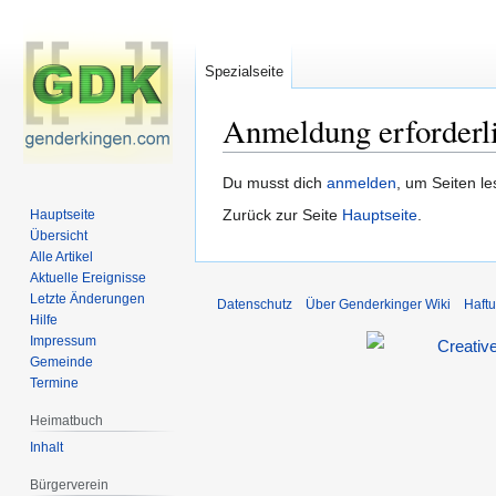
Spezialseite
Anmeldung erforderl
Zur
Zur
Du musst dich
anmelden
, um Seiten l
Navigation
Suche
Zurück zur Seite
Hauptseite
.
Hauptseite
springen
springen
Übersicht
Alle Artikel
Aktuelle Ereignisse
Letzte Änderungen
Datenschutz
Über Genderkinger Wiki
Haft
Hilfe
Impressum
Gemeinde
Termine
Heimatbuch
Inhalt
Bürgerverein