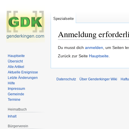
Spezialseite
Anmeldung erforderl
Zur
Zur
Du musst dich
anmelden
, um Seiten l
Navigation
Suche
Zurück zur Seite
Hauptseite
.
Hauptseite
springen
springen
Übersicht
Alle Artikel
Aktuelle Ereignisse
Letzte Änderungen
Datenschutz
Über Genderkinger Wiki
Haft
Hilfe
Impressum
Gemeinde
Termine
Heimatbuch
Inhalt
Bürgerverein