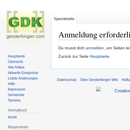
Spezialseite
Anmeldung erforderl
Zur
Zur
Du musst dich
anmelden
, um Seiten l
Navigation
Suche
Zurück zur Seite
Hauptseite
.
Hauptseite
springen
springen
Übersicht
Alle Artikel
Aktuelle Ereignisse
Letzte Änderungen
Datenschutz
Über Genderkinger Wiki
Haft
Hilfe
Impressum
Gemeinde
Termine
Heimatbuch
Inhalt
Bürgerverein