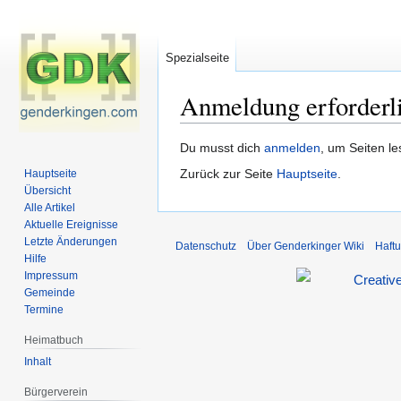
Spezialseite
Anmeldung erforderl
Zur
Zur
Du musst dich
anmelden
, um Seiten l
Navigation
Suche
Zurück zur Seite
Hauptseite
.
Hauptseite
springen
springen
Übersicht
Alle Artikel
Aktuelle Ereignisse
Letzte Änderungen
Datenschutz
Über Genderkinger Wiki
Haft
Hilfe
Impressum
Gemeinde
Termine
Heimatbuch
Inhalt
Bürgerverein