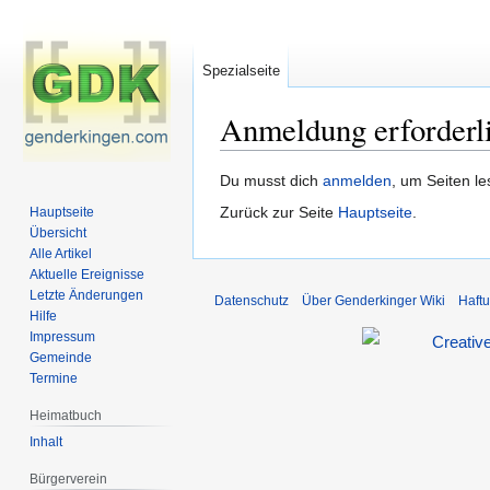
Spezialseite
Anmeldung erforderl
Zur
Zur
Du musst dich
anmelden
, um Seiten l
Navigation
Suche
Zurück zur Seite
Hauptseite
.
Hauptseite
springen
springen
Übersicht
Alle Artikel
Aktuelle Ereignisse
Letzte Änderungen
Datenschutz
Über Genderkinger Wiki
Haft
Hilfe
Impressum
Gemeinde
Termine
Heimatbuch
Inhalt
Bürgerverein