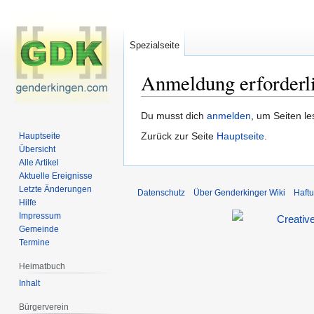
Spezialseite
Anmeldung erforderl
Zur
Zur
Du musst dich
anmelden
, um Seiten l
Navigation
Suche
Zurück zur Seite
Hauptseite
.
Hauptseite
springen
springen
Übersicht
Alle Artikel
Aktuelle Ereignisse
Letzte Änderungen
Datenschutz
Über Genderkinger Wiki
Haft
Hilfe
Impressum
Gemeinde
Termine
Heimatbuch
Inhalt
Bürgerverein