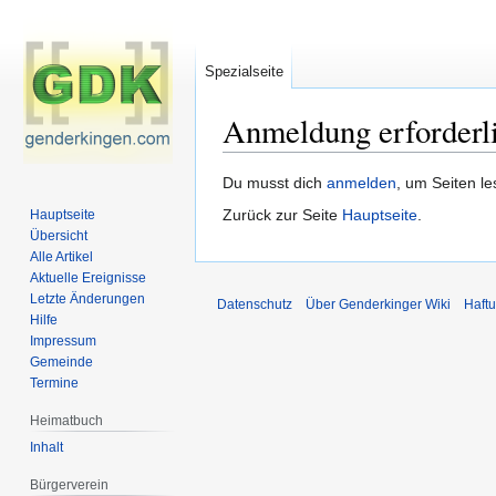
Spezialseite
Anmeldung erforderl
Zur
Zur
Du musst dich
anmelden
, um Seiten l
Navigation
Suche
Zurück zur Seite
Hauptseite
.
Hauptseite
springen
springen
Übersicht
Alle Artikel
Aktuelle Ereignisse
Letzte Änderungen
Datenschutz
Über Genderkinger Wiki
Haft
Hilfe
Impressum
Gemeinde
Termine
Heimatbuch
Inhalt
Bürgerverein