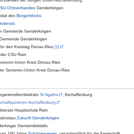
SU-Ortsverbandes
Genderkingen
idat des
Bürgerblocks
nderats
der Gemeinde Genderkingen
r Gemeinde Genderkingen
für den Kreistag Donau-Ries
[1]
r der CSU Rain
Senioren-Union Kreis Donau-Ries
der Senioren-Union Kreis Donau-Ries
rgartenelternbeitrats
St.Agatha
, Aschaffenburg
schaftsjunioren Aschaffenburg
nbeirats Hauptschule Rain
tskreises
Zukunft Genderkingen
erkinger Gemeindeblatts
huss 100 Jahre
Schützenverein
, verantwortlich für die Festschrift