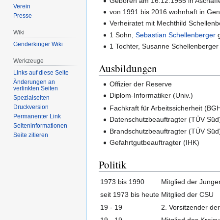
Geboren am 16.12.1955 in Aschaff
Verein
von 1991 bis 2016 wohnhaft in Gen
Presse
Verheiratet mit Mechthild Schellenb
Wiki
1 Sohn,
Sebastian Schellenberger
g
Genderkinger Wiki
1 Tochter, Susanne Schellenberger
Werkzeuge
Ausbildungen
Links auf diese Seite
Änderungen an
Offizier der Reserve
verlinkten Seiten
Diplom-Informatiker (Univ.)
Spezialseiten
Druckversion
Fachkraft für Arbeitssicherheit (B
Permanenter Link
Datenschutzbeauftragter (TÜV Süd
Seiten­­informationen
Brandschutzbeauftragter (TÜV Süd
Seite zitieren
Gefahrtgutbeauftragter (IHK)
Politik
1973 bis 1990
Mitglied der Jung
seit 1973 bis heute
Mitglied der CSU
19 - 19
2. Vorsitzender d
19 - 19
Mitglied des Krei