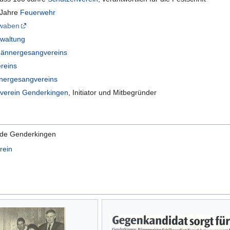
 Jahre
Feuerwehr
waben
rwaltung
ännergesangvereins
reins
ergesangvereins
verein Genderkingen
, Initiator und Mitbegründer
de Genderkingen
rein