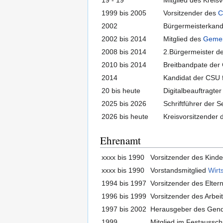
1999 bis 2005
Vorsitzender des
C
2002
Bürgermeisterkand
2002 bis 2014
Mitglied des
Gemei
2008 bis 2014
2.Bürgermeister 
2010 bis 2014
Breitbandpate de
2014
Kandidat der CSU 
20 bis heute
Digitalbeauftragte
2025 bis 2026
Schriftführer der 
2026 bis heute
Kreisvorsitzender 
Ehrenamt
xxxx bis 1990
Vorsitzender des Kinde
xxxx bis 1990
Vorstandsmitglied
Wirt
1994 bis 1997
Vorsitzender des Elter
1996 bis 1999
Vorsitzender des Arbei
1997 bis 2002
Herausgeber des Gend
1999
Mitglied im Festaussc