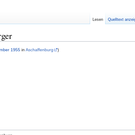
Lesen
Quelltext anze
rger
ember
1955
in
Aschaffenburg
)