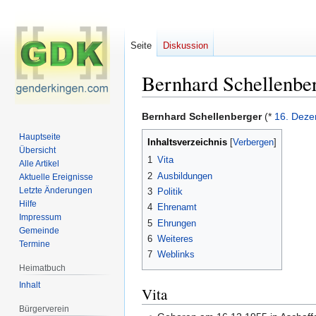
Seite
Diskussion
Bernhard Schellenbe
Zur
Zur
Bernhard Schellenberger
(*
16. Dez
Navigation
Suche
Hauptseite
Inhaltsverzeichnis
springen
springen
Übersicht
1
Vita
Alle Artikel
2
Ausbildungen
Aktuelle Ereignisse
Letzte Änderungen
3
Politik
Hilfe
4
Ehrenamt
Impressum
5
Ehrungen
Gemeinde
6
Weiteres
Termine
7
Weblinks
Heimatbuch
Inhalt
Vita
Bürgerverein