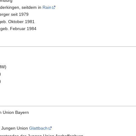
enburg
derkingen, seitdem in
Rain
erger seit 1979
eb. Oktober 1981
 geb. Februar 1984
GHW)
)
)
en Union Bayern
er Jungen Union
Glattbach
svorstandes der Jungen Union Aschaffenburg